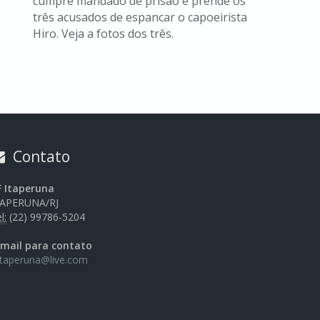
cumpre mandado de prisão e prende os
três acusados de espancar o capoeirista
Hiro. Veja a fotos dos três.
Contato
F Itaperuna
TAPERUNA/RJ
l:
(22) 99786-5204
-mail para contato
itaperuna@live.com