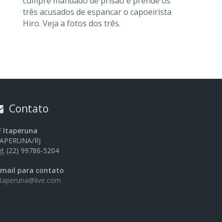
cumpre mandado de prisão e prende os
três acusados de espancar o capoeirista
Hiro. Veja a fotos dos três.
Contato
F Itaperuna
TAPERUNA/RJ
l:
(22) 99786-5204
-mail para contato
itaperuna@live.com