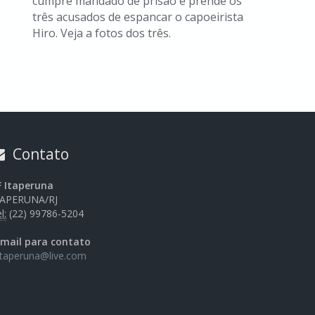
cumpre mandado de prisão e prende os
três acusados de espancar o capoeirista
Hiro. Veja a fotos dos três.
Contato
F Itaperuna
TAPERUNA/RJ
l:
(22) 99786-5204
-mail para contato
itaperuna@live.com