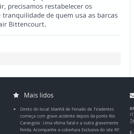
ir, precisamos restabelecer os
e tranquilidade de quem usa as barcas
air Bittencourt.
Mais lidos
R
Direto do local: Manhã de Feriado de Tiradentes
I
começa com grave acidente depois da ponte Rio
Te
Carangola : Uma vítima fatal e a outra gravemente
ferida. Acompanhe a cobertura Exclusiva do site RF.
E