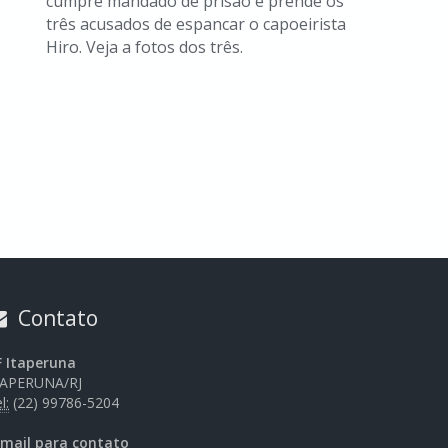
cumpre mandado de prisão e prende os
três acusados de espancar o capoeirista
Hiro. Veja a fotos dos três.
Contato
F Itaperuna
TAPERUNA/RJ
l:
(22) 99786-5204
-mail para contato