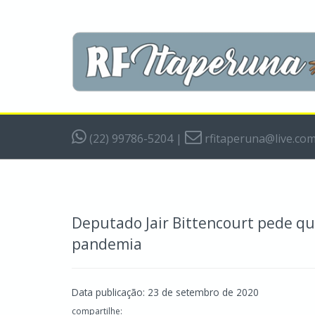
(22) 99786-5204
|
rfitaperuna@live.co
Deputado Jair Bittencourt pede q
pandemia
Data publicação: 23 de setembro de 2020
compartilhe: