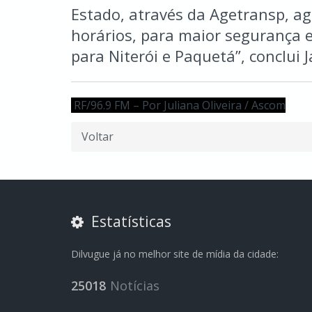
Estado, através da Agetransp, ag
horários, para maior segurança 
para Niterói e Paquetá”, conclui J
RF/96.9 FM – Por Juliana Oliveira / Ascom
Voltar
Estatísticas
Dilvugue já no melhor site de mídia da cidade:
25018
Notícias